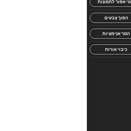
תפיסת
הגנבים
בשכונת
גבעת
מאיר.
בנצי
וחביריו
היו
מוכנים
לקחת
על
עצמם
משימות
חשובות
וסודיות
ביותר,
אבל
למרבה