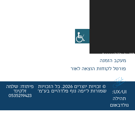
אה לאור
© זכויות יוצרים 2026. כל הזכויות
פיתוח: שלמה
'יפה נוף פלדהיים בע"מ'
זלקינד
0535219423