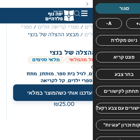
באתר מוצעים מוצרים במחירים נמוכים ומוזלים מהמחיר הקט
לים
/
ספרי קריאה זולים
/
ספרי
לים
/ מבצע ההצלה של בנצי
שפרה
כריכה
פורמט
הוצאת
צלה של בנצי
יפה
גליק
קשה
בינוני
נוף
ל מהמלאי
מלאי סניפים
לחבורה
ם
,
לגיל בית ספר
,
מותחן
,
מתח
הסודית
ספרי ילדים
,
קל לקריאה
של
עדכנו אותי כשהמוצר במלאי
בנצי
לא
25.00
היה
משהו
מיוחד
לעשות.
אחרי