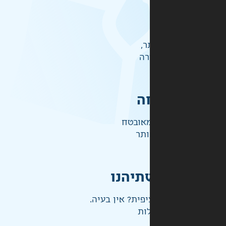
ר,
רה
ה
אובטח
ותר
תיהנו
פית? אין בעיה.
ות