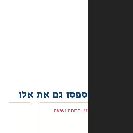
אמצעי
התשלום
באתר?
מה
קורה
אם
הספר
הגיע
פגום?
פסו גם את אלו