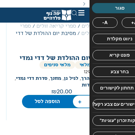
באתר מוצעים מוצרים במחירים נמוכים ומוזלים מהמחיר הקט
לים
/
ספרי קריאה זולים
/
ספרי
לים
/ מסיבת יום ההולדת של דדי
סדרת
דדי
גמדי
ום ההולדת של דדי גמדי
–
לאי
מלאי סניפים
הגמד
12
האהוב
הרך
,
לגיל גן
,
מחנך
,
סדרת דדי גמדי
,
שכל
דות
הילדים
20.00
אוהבים!
+
הוספה לסל
מעביר
מסרים
ערכיים
ולימודיים
בצורה