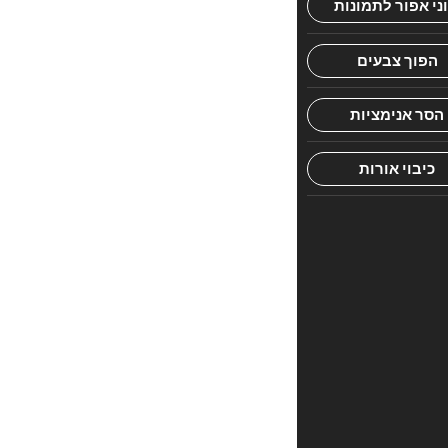
פשוטה,
חכמה
ומתוקה
לגיל
הרך
חוות
דעת
אין
עדיין
חוות
דעת.