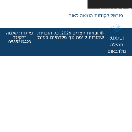
אה לאור
© זכויות יוצרים 2026. כל הזכויות
פיתוח: שלמה
'יפה נוף פלדהיים בע"מ'
זלקינד
0535219423