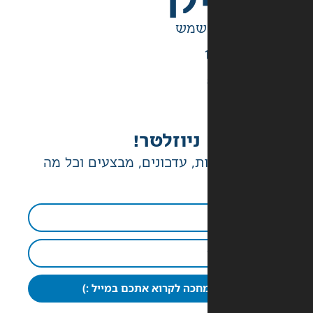
לך
ניוזלטר!
ת, עדכונים, מבצעים וכל מה
חכה לקרוא אתכם במייל :)