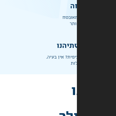
ה
אובטח
ותר
תיהנו
פית? אין בעיה.
ות