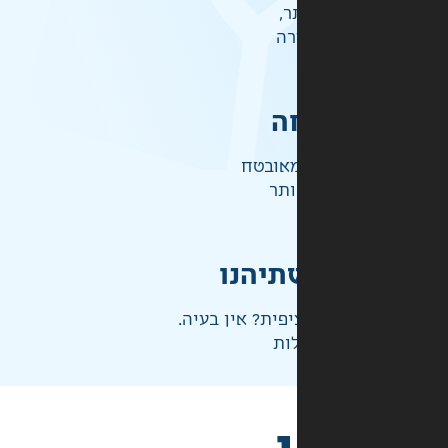
ר,
רה
ה
אובטח
ותר
תיהנו
פית? אין בעיה.
ות