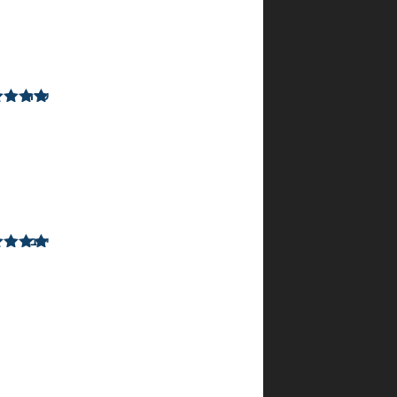
ביקורות
עבור
סוף
מעשה
שרה
פרידמן
דורג
5
מתוך
–
5
18
ביולי
2023
יוגב
ח.
דורג
5
מתוך
–
5
26
ביולי
2023
גדי
פולק