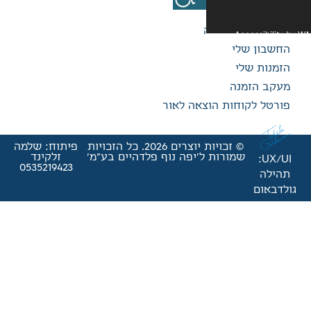
אה לאור
© זכויות יוצרים 2026. כל הזכויות
פיתוח: שלמה
'יפה נוף פלדהיים בע"מ'
זלקינד
0535219423