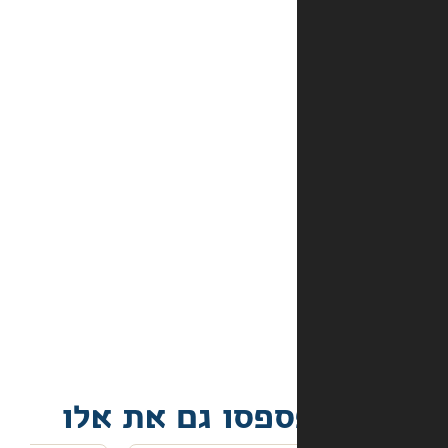
במלאי?
מהם
אמצעי
התשלום
באתר?
מה
קורה
אם
הספר
הגיע
פגום?
פסו גם את אלו