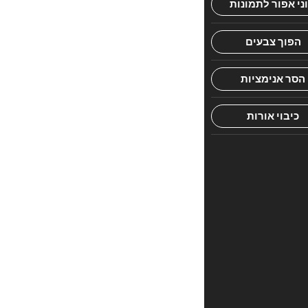
ימי
המנדט
הבריטי,
בתקופה
בה
הישישים שבקרבנו
היו
ילדי
"חדר",
אולי
בתלמוד
תורה
"עץ
חיים"
השוכן
כמעט
בדיוק
מול