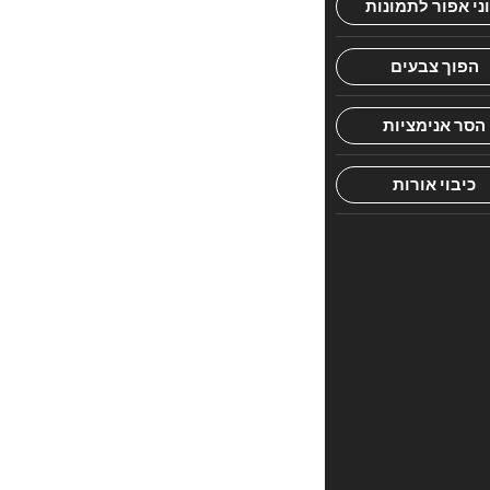
הסוערים
של
המתפללים
וליד
המחיצה
עומד
ילד
קטן
כבן
ארבע
וצועק
לאביו:
אבא!
אבא!
חשבתי
לעצמי
שאין
סיכוי