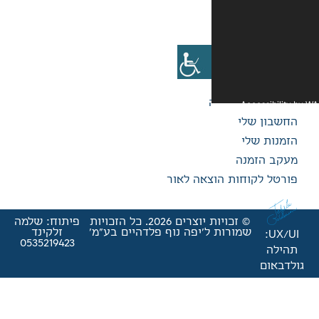
אה לאור
© זכויות יוצרים 2026. כל הזכויות
פיתוח: שלמה
'יפה נוף פלדהיים בע"מ'
זלקינד
0535219423