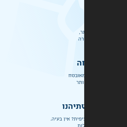
ר,
רה
ה
אובטח
ותר
תיהנו
פית? אין בעיה.
ות