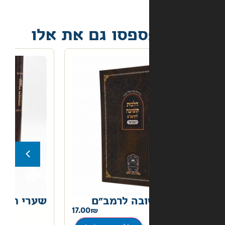
פסו גם את אלו
בה לרמב"ם
שערי תשובה
22.00
17.00