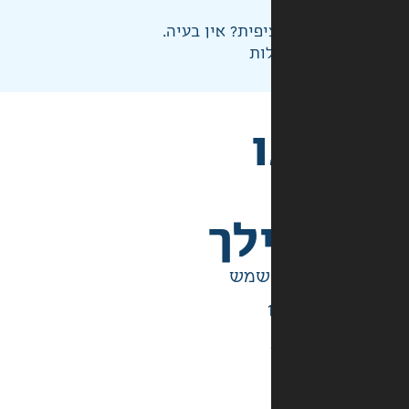
פית? אין בעיה.
ות
לך