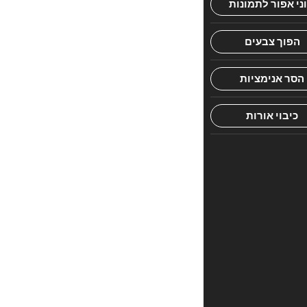
חוות
דעת
אין
עדיין
חוות
דעת.
היה
הראשון
לכתוב
סקירה
“אוצר
הידיעות