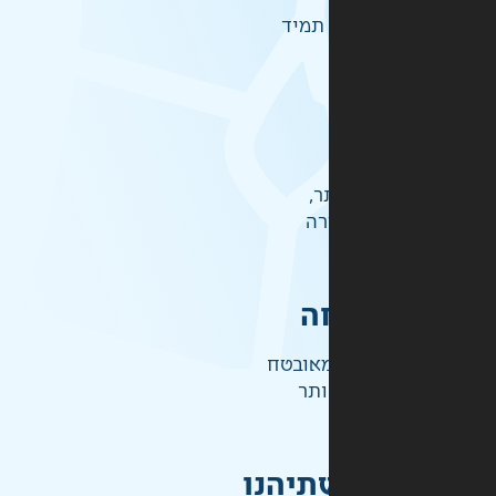
תמיד
ר,
רה
ה
אובטח
ותר
תיהנו