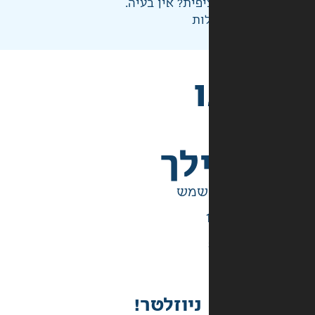
פית? אין בעיה.
ות
לך
ניוזלטר!