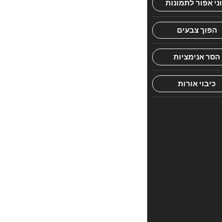
חוות
דעת
אין
עדיין
חוות
דעת.
היה
הראשון
לכתוב
סקירה
“דביר
קדשו
–