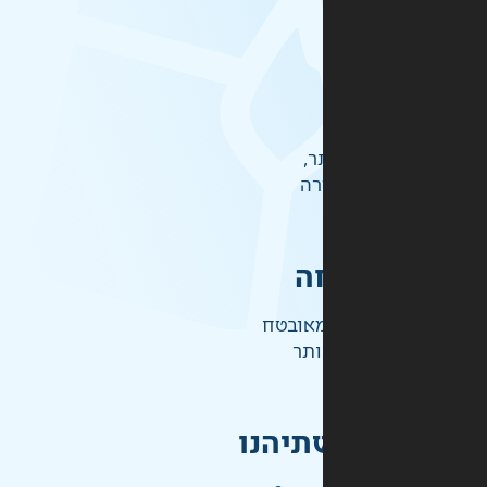
ר,
רה
ה
אובטח
ותר
תיהנו