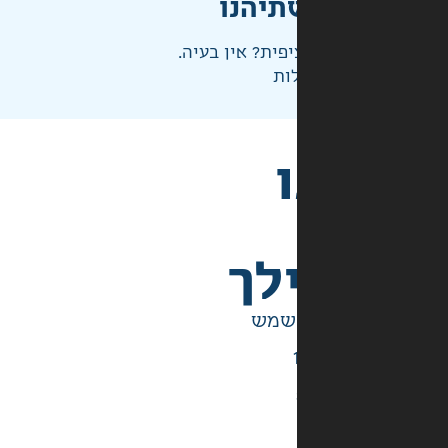
תיהנו
פית? אין בעיה.
ות
לך