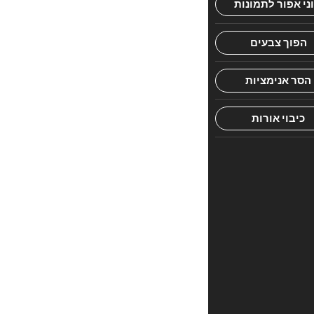
חוות
דעת
אין
עדיין
חוות
דעת.
היה
הראשון
לכתוב
סקירה
“מנחת
אליהו