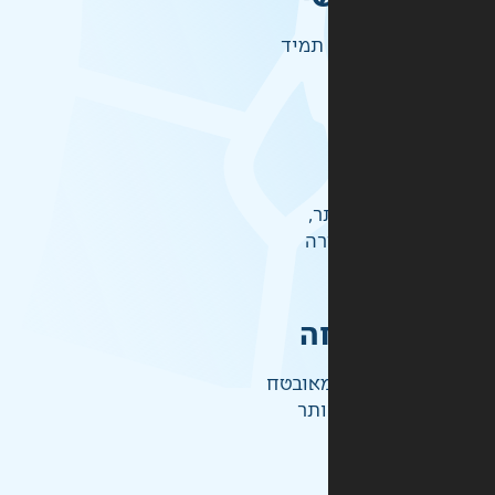
תמיד
ר,
רה
ה
אובטח
ותר