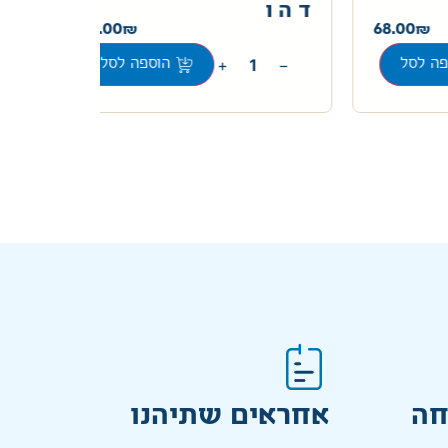
ד ה ו
180.00
68.00
+
−
ה לסל
הוספה לסל
חה
אחראים שתיהנו