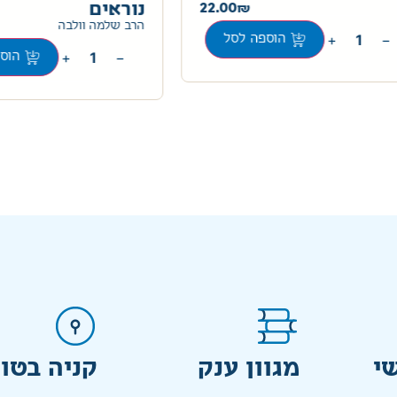
22.00
נוראים
הרב שלמה וולבה
+
−
הוספה לסל
+
−
הוספ
י
מגוון ענק
קניה בטו