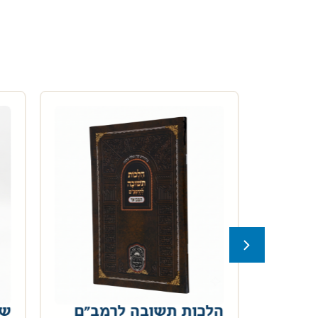
אר
הלכות תשובה לרמב"ם
שע