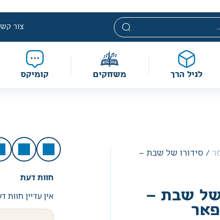
י. מחירים אלה ניתנים במסגרת מדיניות תמחור מוזלת, ואינם נחשבי
מוגבלת וע״פ התקנות.
צור קשר
לגיל הרך
משחקים
קומיקס
ר
/ סידורו של שבת –
חוות דעת
של שבת –
אין עדיין חוות ד
פאר