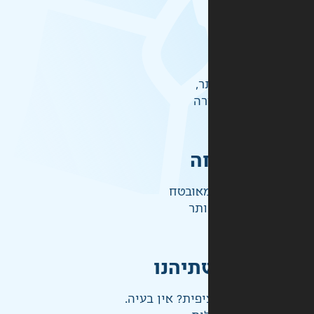
ר,
רה
ה
אובטח
ותר
תיהנו
פית? אין בעיה.