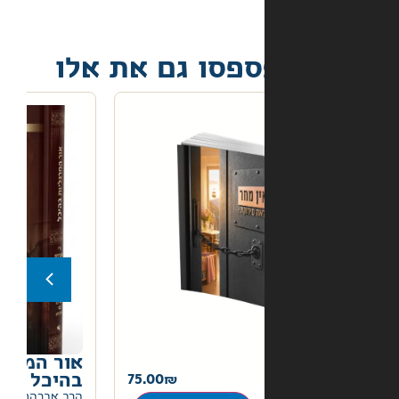
פסו גם את אלו
אור המרגליות שיחות
75.00
בהיכל ב
20.00
הרב אברהם צבי מרגלית