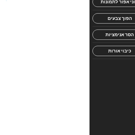
פ
ר
י
ם
ה
מ
צ
ל
י
ח
ה
"
ג
ד
ו
ל
י
ה
א