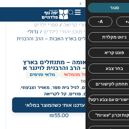
באתר מוצעים מוצרים במחירים נמוכים ומוזלים מהמחיר הקט
רי קריאה
/
ספרי ילדים
 תוכן יהודי לילדים
/ גדולי
ס
ים בארץ האבות – הרב והרבנית
פ
ר
נ
אומה – מתנחלים בארץ
ו
 הרב והרבנית לוינגר א
ס
ל מהמלאי
מלאי סניפים
ף
11
ב
ם
,
לגיל בית ספר
,
מאויר וצבעוני
,
ס
,
פורים
,
קל לקריאה
ד
עדכנו אותי כשהמוצר במלאי
ר
ת
55.00
ה
ס