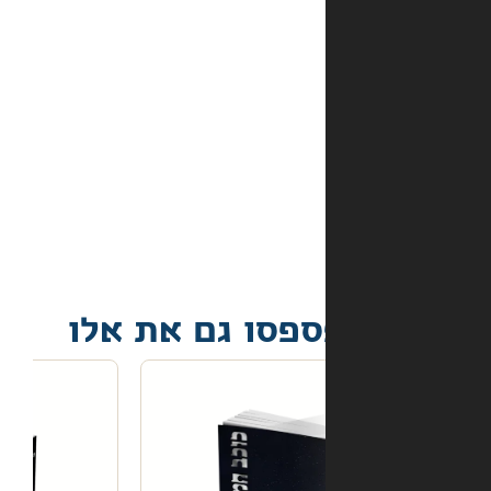
התשלום
באתר?
מה
קורה
אם
הספר
הגיע
פגום?
פסו גם את אלו