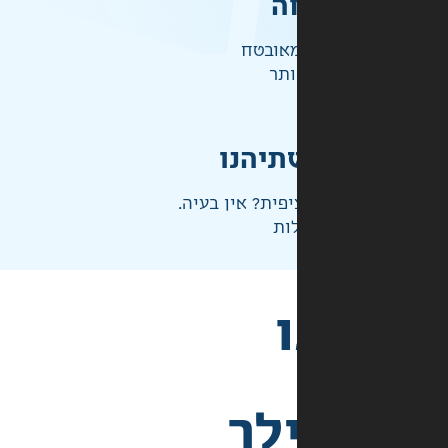
ה
אובטח
ותר
תיהנו
פית? אין בעיה.
ות
לך