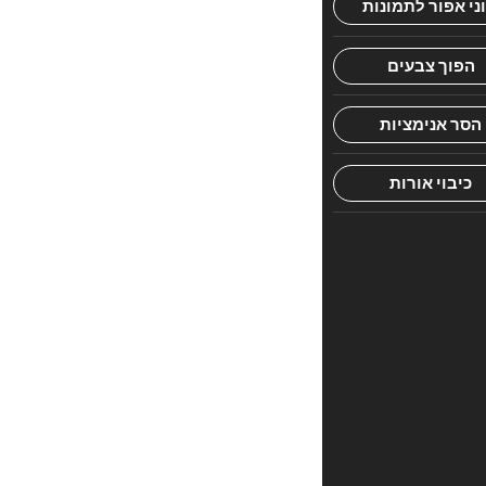
חוות
דעת.
היה
הראשון
לכתוב
סקירה
“גוונים
לנוף”
האימייל
לא
יוצג
באתר.
שדות
החובה
מסומנים
*
הדירוג
שלך
*