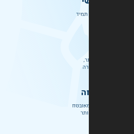
י
תמיד
ר,
רה
ה
אובטח
ותר