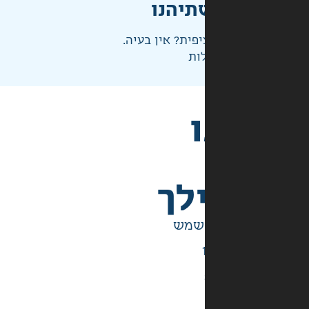
תיהנו
פית? אין בעיה.
ות
לך