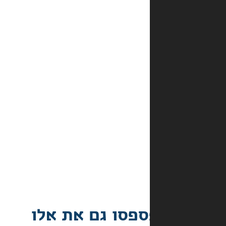
אכן
במלאי?
מהם
אמצעי
התשלום
באתר?
מה
קורה
אם
הספר
הגיע
פגום?
פסו גם את אלו