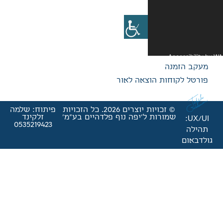
אה לאור
© זכויות יוצרים 2026. כל הזכויות
פיתוח: שלמה
'יפה נוף פלדהיים בע"מ'
זלקינד
0535219423