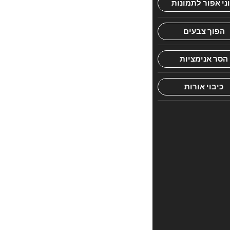
כאלף
עדים
על
הפרקים
המשמחים,
המרחיבים
את
הדעת
ומחזקים
את
יסודות
היהדות
והאמונה.
חיבור
'שש
באמרתך'
על
חומש