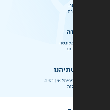
ר,
רה
ה
אובטח
ותר
תיהנו
פית? אין בעיה.
ות