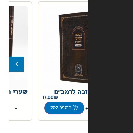
בה לרמב"ם
שערי תשובה
22.00
17.00
+
−
הוספה לסל
הוספה לסל