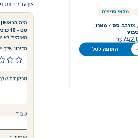
אין עדיין חוות ד
מלאי סניפים
היה הראשון 
מורכב
,
סט / מארז
,
סט – 10 כרכים”
בוע
האימייל לא יו
742.
הדירוג שלך
*
הוספה לסל
הביקורת שלך
שם
*
אימייל
*