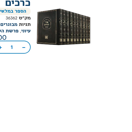
כרכים
הספר במלאי
מק"ט
36362
תגיות
מבוגרים
,
עיוני
,
פרשת הש
00
+
−