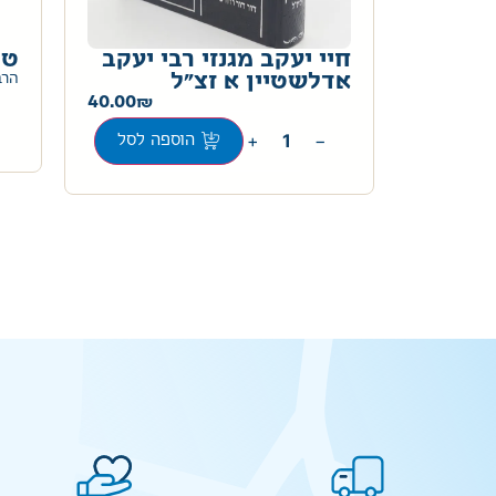
ים
חיי יעקב מגנזי רבי יעקב
טו
139.00
אדלשטיין א זצ"ל
הרב
40.00
ת
+
−
הוספה לסל