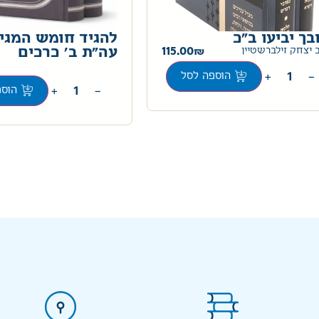
בך יביעו ב"כ
להגיד חומש המגי
115.00
עה"ת ב' כרכים
 יצחק זילברשטיין
+
−
הוספה לסל
+
−
הוספ