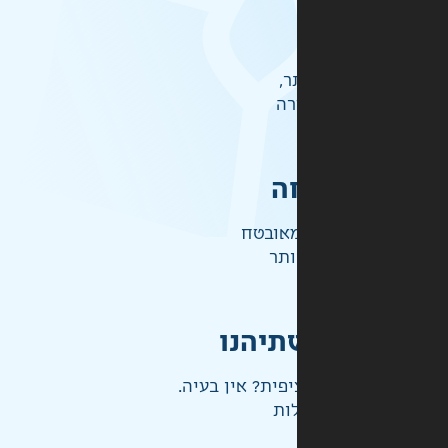
ר,
רה
ה
אובטח
ותר
תיהנו
פית? אין בעיה.
ות