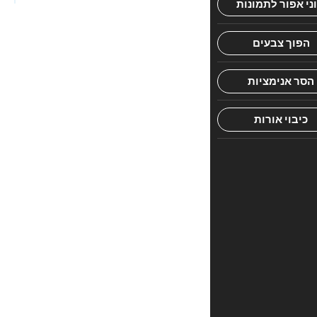
המיוחדת
'מקרא
מפורש'
של
'עוז
והדר'
–
ההוצאה
המפוארת
מציגה
ביאור
משולב
למקרא
ולרש"י.
ביאור
נפלא,
מובן
וקולח
בשני