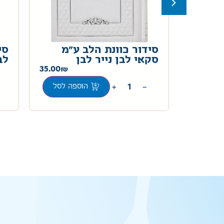
לשבת
סידור כוונת הלב ע"מ
סי
סקאי לבן נייר לבן
לב
35.00
35.00
+
−
ה לסל
הוספה לסל