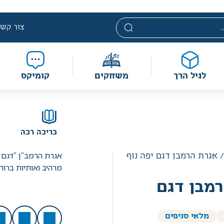
י. מחירים אלה ניתנים במסגרת מדיניות תמחור מוזלת, ואינם נחשבי
מוגבלת וע״פ התקנות.
צור קשר
לגיל הרך
משחקים
קומיקס
כריכה רכה
אגרת הרמב"ן "דגם 
 אגרת הרמבן דגם יפה נוף
מרהיב ואותיות ברור
מבן דגם
מלאי סניפים