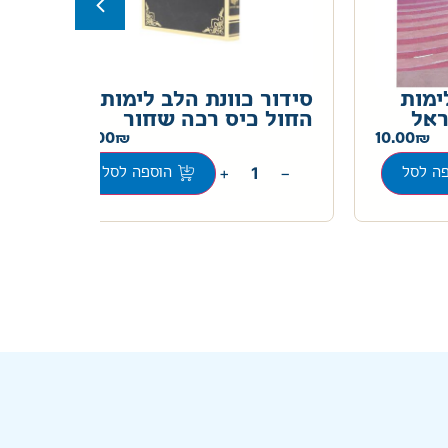
ימות
סידור כוונת הלב לימות
סי
ראל
החול כיס רכה שחור
עם
10.00
10.00
+
−
ה לסל
הוספה לסל