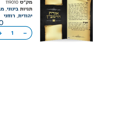
מק"ט
119010
תגיות
בינוני
,
מב
יהודית
,
רוחני
0
+
−