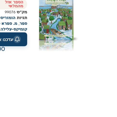
הספר אזל
מהמלאי
מק"ט
99076
תגיות
הומוריסט
ספר
,
מ. ספרא 
קומיקס-עלילה
,
עדכנו 
00