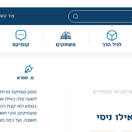
י. מחירים אלה ניתנים במסגרת מדיניות תמחור מוזלת, ואינם נחשבי
מוגבלת וע״פ התקנות.
צור קשר
לגיל הרך
משחקים
קומיקס
מ. ספרא
מסע קומיקס מרתק על
מיקס על המועדים
לשעה קלה כאילו א
במסע הזה קצת רגעי
ומצחיקים, והכי חש
ילו ניסי
חשובה, ועד כמה מצו