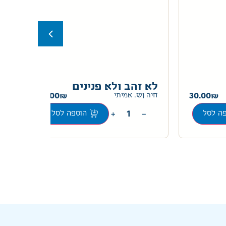
לא זהב ולא פנינים
גל
30.00
30.00
חיה ןש. אמיתי
+
−
ה לסל
הוספה לסל