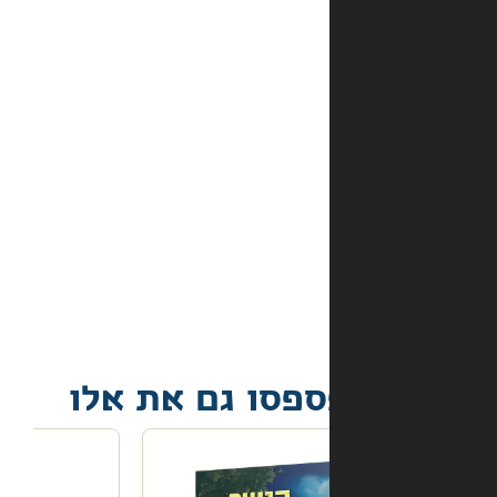
מהם
אמצעי
התשלום
באתר?
מה
קורה
אם
הספר
הגיע
פגום?
פסו גם את אלו