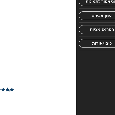
מוסר
השכל
2
ביקורות
עבור
מעבר
לנהר
הגועש
יעקב
–
דורג
4
1
מתוך 5
במאי
2024