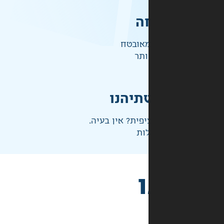
ה
אובטח
ותר
תיהנו
פית? אין בעיה.
ות