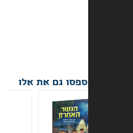
באתר?
מה
קורה
אם
הספר
הגיע
פגום?
פסו גם את אלו