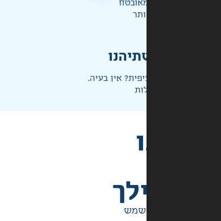
אובטח
ותר
תיהנו
פית? אין בעיה.
ות
לך