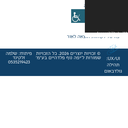
אה לאור
© זכויות יוצרים 2026. כל הזכויות
פיתוח: שלמה
'יפה נוף פלדהיים בע"מ'
זלקינד
0535219423