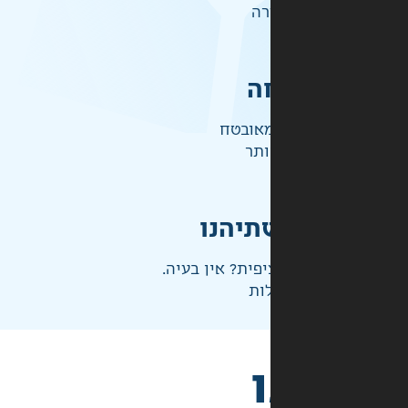
רה
ה
אובטח
ותר
תיהנו
פית? אין בעיה.
ות