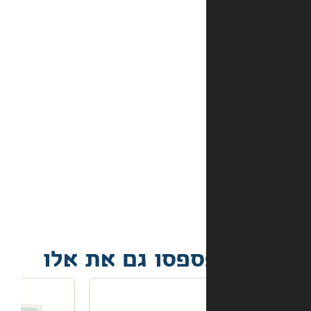
מהם
אמצעי
התשלום
באתר?
מה
קורה
אם
הספר
הגיע
פגום?
פסו גם את אלו