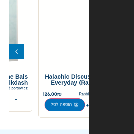
Miracles of the Bais
Halachic Discu
Hamikdash
Everyday (Ra
120.00
rabbi yehoshua dovid portowicz
126.00
Rabbi
+
−
הוספה לסל
הוספה לסל