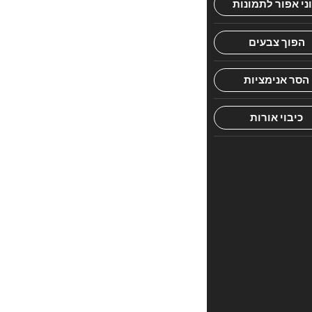
חוות
דעת.
היה
הראשון
לכתוב
סקירה
“Concise
Chafetz
Chaim:
A
Page”
האימייל
לא
יוצג
באתר.
שדות
החובה