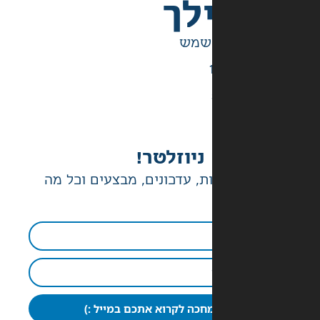
לך
ניוזלטר!
ת, עדכונים, מבצעים וכל מה
חכה לקרוא אתכם במייל :)