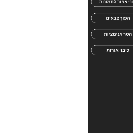
היה
הראשון
לכתוב
סקירה
“IGGERES
HARAMBAN
POCKET
P.B”
האימייל
לא
יוצג
באתר.
שדות
החובה
מסומנים
*
הדירוג