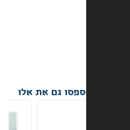
התשלום
באתר?
מה
קורה
אם
הספר
הגיע
פגום?
פסו גם את אלו