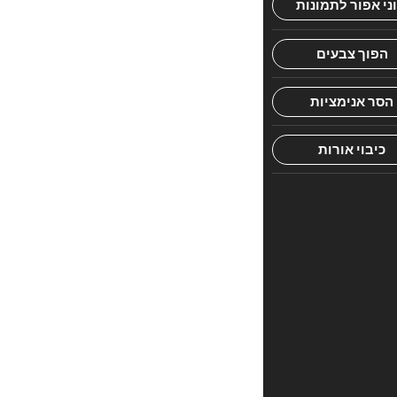
חוות
דעת.
היה
הראשון
לכתוב
סקירה
“YEDIDYA”
האימייל
לא
יוצג
באתר.
שדות
החובה
מסומנים
*
הדירוג
שלך
*