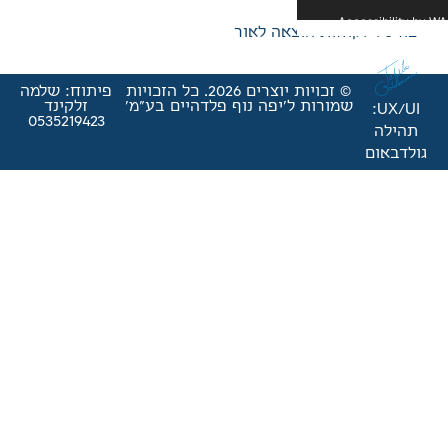
אה לאור
© זכויות יוצרים 2026. כל הזכויות
פיתוח: שלמה
'יפה נוף פלדהיים בע"מ'
זלקינד
0535219423