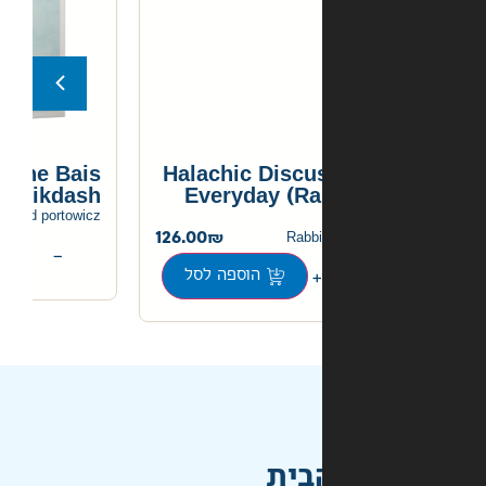
Miracles of the Bais
Halachic Discu
Hamikdash
Everyday (Ra
120.00
rabbi yehoshua dovid portowicz
126.00
Rabbi
+
−
הוספה לסל
הוספה לסל
בית