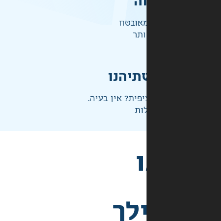
ה
אובטח
ותר
תיהנו
פית? אין בעיה.
ות
לך