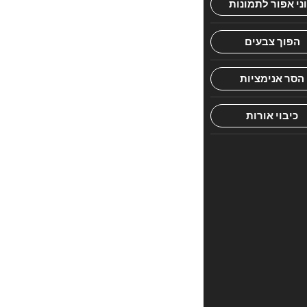
דעת.
היה
הראשון
לכתוב
סקירה
“Churban-
comic”
האימייל
לא
יוצג
באתר.
שדות
החובה
מסומנים
*
הדירוג
שלך
*