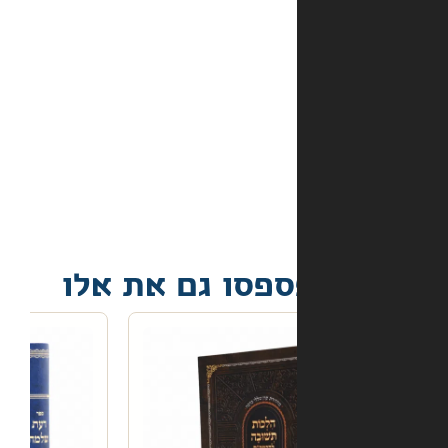
באתר?
מה
קורה
אם
הספר
הגיע
פגום?
פסו גם את אלו