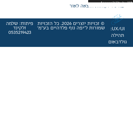
אה לאור
© זכויות יוצרים 2026. כל הזכויות
פיתוח: שלמה
'יפה נוף פלדהיים בע"מ'
זלקינד
0535219423