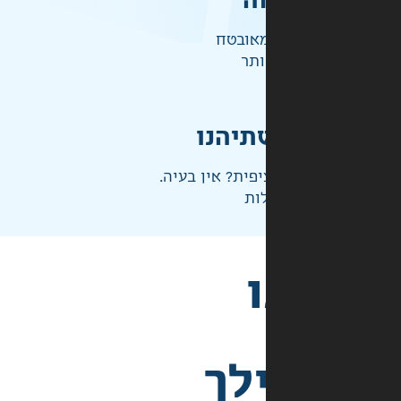
ה
אובטח
ותר
תיהנו
פית? אין בעיה.
ות
לך