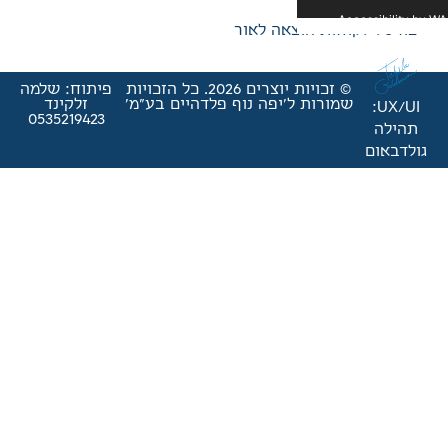
אה לאור
© זכויות יוצרים 2026. כל הזכויות
פיתוח: שלמה
'יפה נוף פלדהיים בע"מ'
זלקינד
0535219423