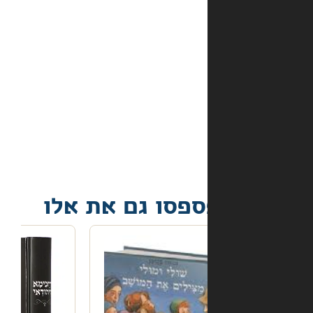
באתר?
מה
קורה
אם
הספר
הגיע
פגום?
פסו גם את אלו