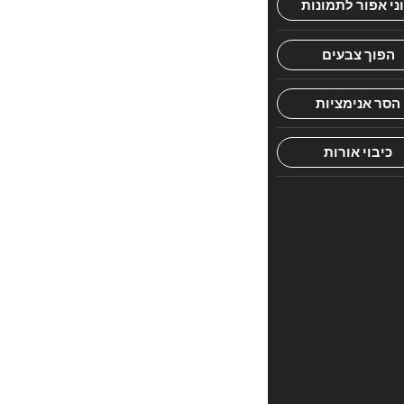
הראשון
לכתוב
סקירה
“החיים
כניגון
–
אהרן
רזאל
ספר”
האימייל
לא
יוצג
באתר.
שדות
החובה
מסומנים
*
הדירוג
שלך
*