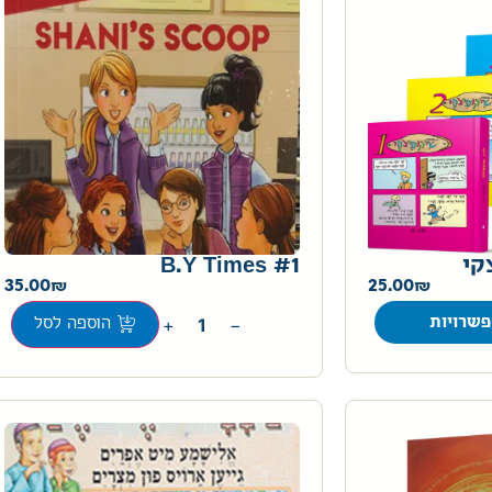
קי
B.Y Times #1
35.00
25.00
+
−
שרויות
הוספה לסל