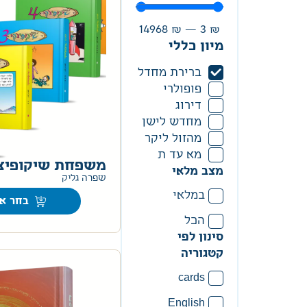
14968
₪
—
3
₪
מיון כללי
ברירת מחדל
פופולרי
דירוג
מחדש לישן
מהזול ליקר
מא עד ת
משפחת שיקופיצ
מצב מלאי
שפרה גליק
במלאי
בחר אפ
הכל
סינון לפי
קטגוריה
cards
English