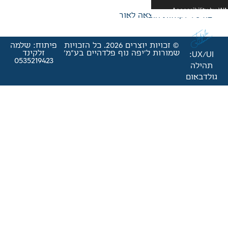
אה לאור
© זכויות יוצרים 2026. כל הזכויות
פיתוח: שלמה
'יפה נוף פלדהיים בע"מ'
זלקינד
0535219423