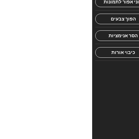
הראשון
לכתוב
סקירה
“מרגיש
לי
–
סט
12
כר'”
האימייל
לא
יוצג
באתר.
שדות
החובה
מסומנים
*
הדירוג
שלך
*