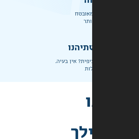
ה
אובטח
ותר
תיהנו
פית? אין בעיה.
ות
לך