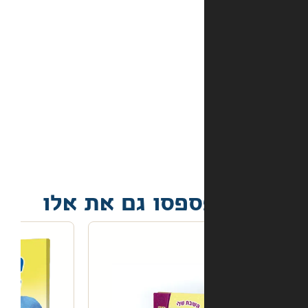
באתר?
מה
קורה
אם
הספר
הגיע
פגום?
פסו גם את אלו