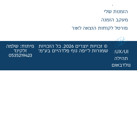
אה לאור
© זכויות יוצרים 2026. כל הזכויות
פיתוח: שלמה
'יפה נוף פלדהיים בע"מ'
זלקינד
0535219423