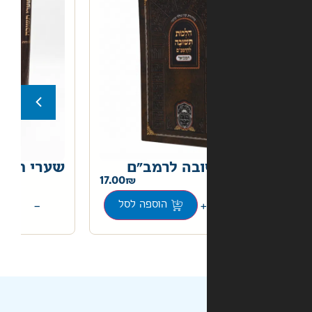
בה לרמב"ם
שערי תשובה
22.00
17.00
+
−
הוספה לסל
הוספה לסל