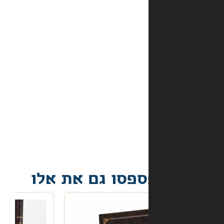
מהם
אמצעי
התשלום
באתר?
מה
קורה
אם
הספר
הגיע
פגום?
פסו גם את אלו