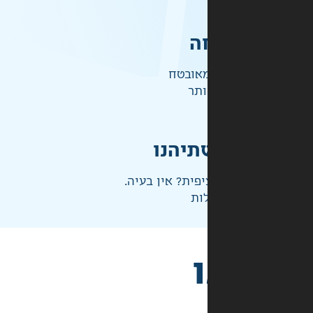
ה
אובטח
ותר
תיהנו
פית? אין בעיה.
ות