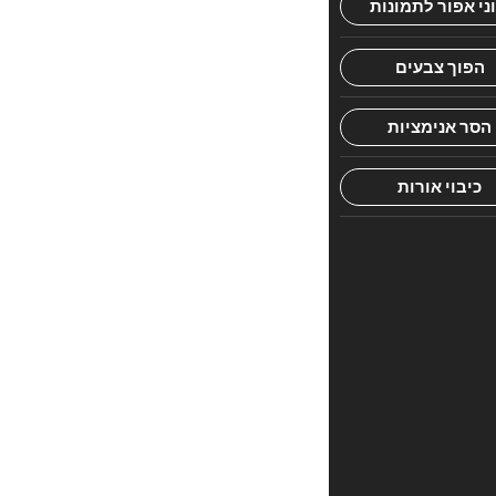
כל
בו
המקיף
כל
ענייני
עילוי
נשמה,
החל
משעת
החולי
ועד
לאחר
שנת
האבל
וכו'.
רבים
שמגיעים
לפרק