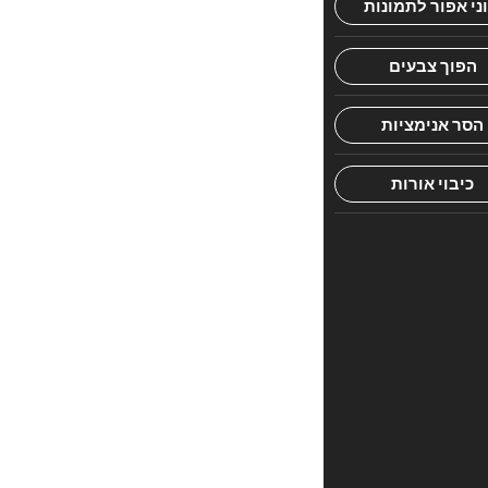
השחר,
מזמן
עלות
השחר
[משיבריק
השחר,
משיאיר
פני
המזרח,
משיכיר
את
חבירו,
משיכיר
בין
תכלת
ללבן],
נץ
החמה.