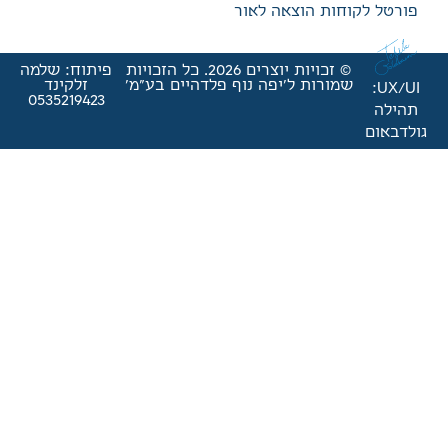
אה לאור
© זכויות יוצרים 2026. כל הזכויות
פיתוח: שלמה
'יפה נוף פלדהיים בע"מ'
זלקינד
0535219423