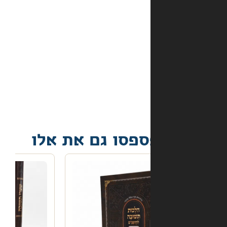
באתר?
מה
קורה
אם
הספר
הגיע
פגום?
פסו גם את אלו