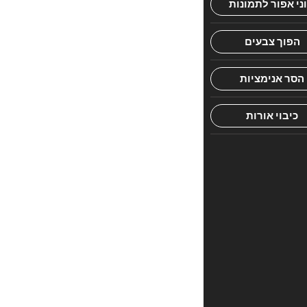
הראשון
לכתוב
סקירה
“מחזור
וילנא
כתר
מלכות
–
ראש
השנה
ויום
כיפור”
האימייל
לא
יוצג
באתר.
שדות
החובה
מסומנים