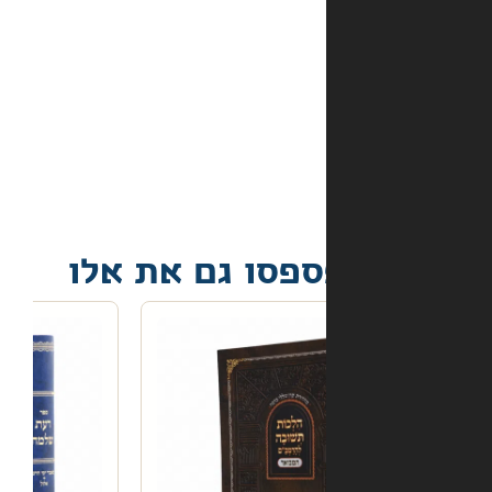
מה
קורה
אם
הספר
הגיע
פגום?
פסו גם את אלו