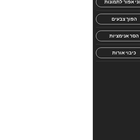
הראשון
לכתוב
סקירה
“TASTE
OF
PESACH
2”
האימייל
לא
יוצג
באתר.
שדות
החובה
מסומנים
*
הדירוג
שלך
*