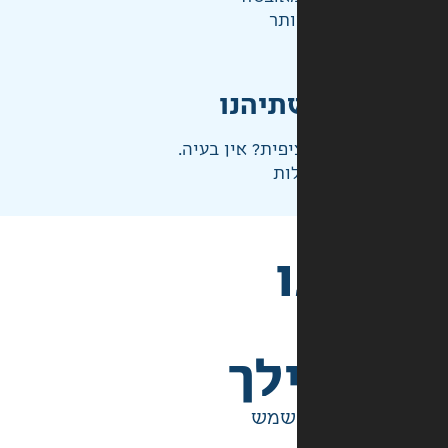
ותר
תיהנו
פית? אין בעיה.
ות
לך