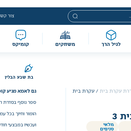
י. מחירים אלה ניתנים במסגרת מדיניות תמחור מוזלת, ואינם נחשבי
מוגבלת וע״פ התקנות.
צור קשר
לגיל הרך
משחקים
קומיקס
בת שבע הבלין
גם לאמא מגיע קומ
רת עקרת בית
/ עקרת בית
ספר נוסף בסדרת ה
הומור וחיוך בכל עמ
ת 3
ועכשיו במבצעי חוד
מלאי
סניפים