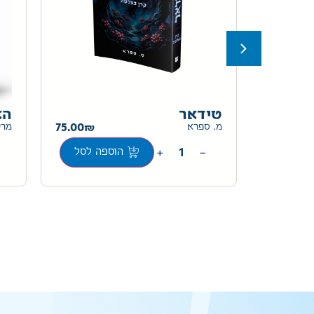
טידאר
הא
75.00
78.00
מ. ספרא
מרי
+
−
ה לסל
הוספה לסל