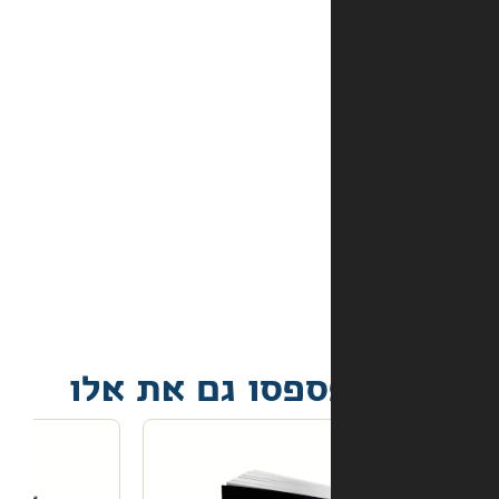
מהם
אמצעי
התשלום
באתר?
מה
קורה
אם
הספר
הגיע
פגום?
פסו גם את אלו