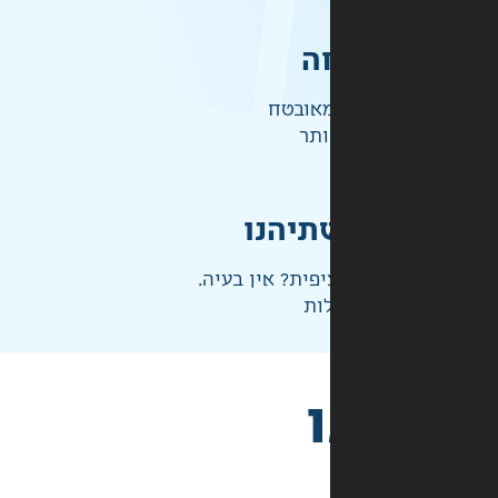
ה
אובטח
ותר
תיהנו
פית? אין בעיה.
ות