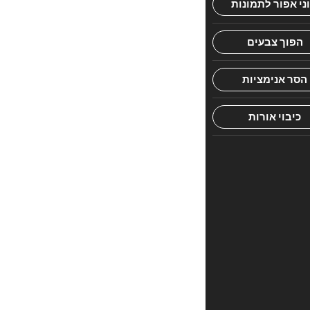
חוות
דעת.
היה
הראשון
לכתוב
סקירה
“סיפורי
להמן
3
השבוי”
האימייל
לא
יוצג
באתר.
שדות
החובה
מסומנים