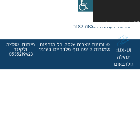
אה לאור
© זכויות יוצרים 2026. כל הזכויות
פיתוח: שלמה
'יפה נוף פלדהיים בע"מ'
זלקינד
0535219423