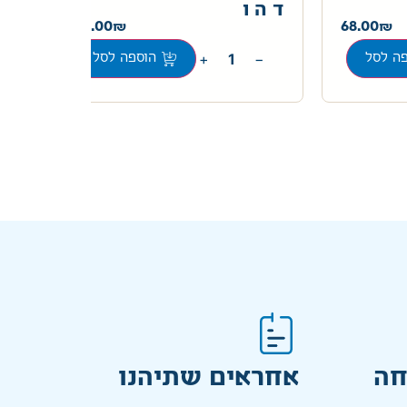
ד ה ו
180.00
68.00
+
−
ה לסל
הוספה לסל
חה
אחראים שתיהנו