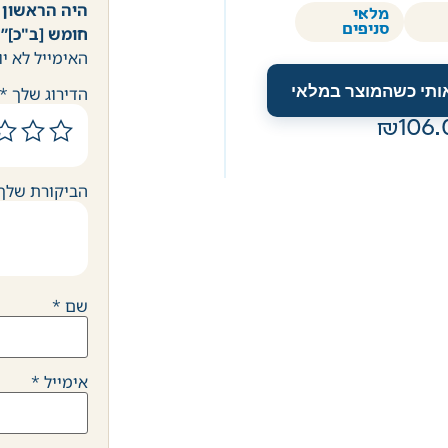
היה הראשון ל
מלאי
סניפים
חומש [ב"כ]”
האימייל לא יו
אותי כשהמוצר במלאי
הדירוג שלך
*
106.
הביקורת שלך
שם
*
אימייל
*