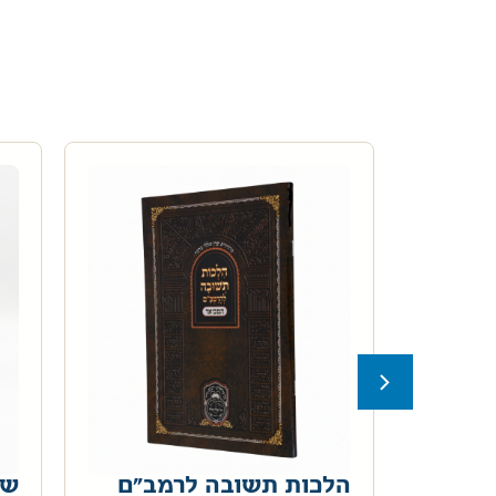
אר
הלכות תשובה לרמב"ם
שע