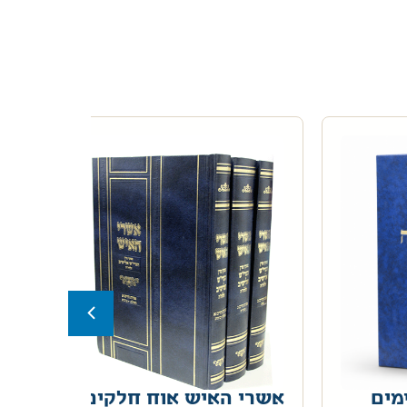
מים
אשרי האיש אוח חלקים
תי