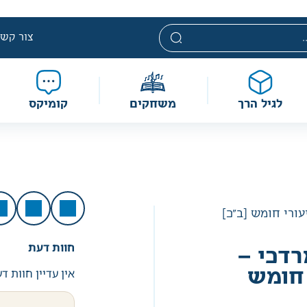
י. מחירים אלה ניתנים במסגרת מדיניות תמחור מוזלת, ואינם נחשבי
מוגבלת וע״פ התקנות.
צור קשר
לגיל הרך
משחקים
קומיקס
ורי חומש [ב"כ]
חוות דעת
דכי –
אין עדיין חוות ד
 חומש