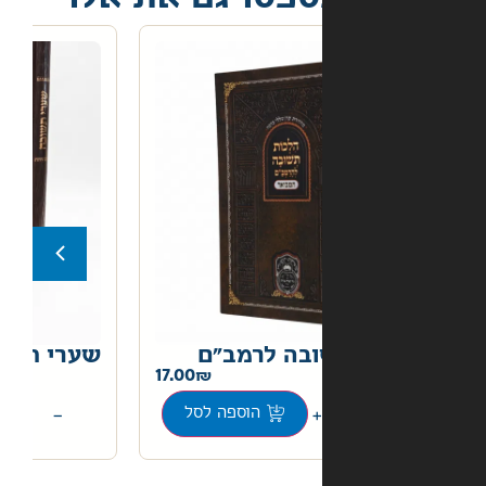
בה לרמב"ם
שערי תשובה
22.00
17.00
+
−
הוספה לסל
הוספה לסל