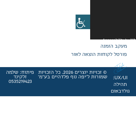
אה לאור
© זכויות יוצרים 2026. כל הזכויות
פיתוח: שלמה
'יפה נוף פלדהיים בע"מ'
זלקינד
0535219423