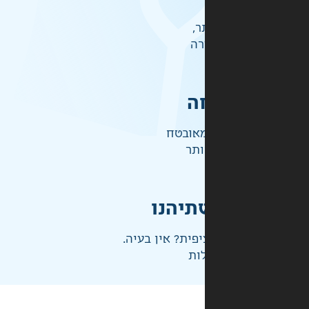
ר,
רה
ה
אובטח
ותר
תיהנו
פית? אין בעיה.
ות