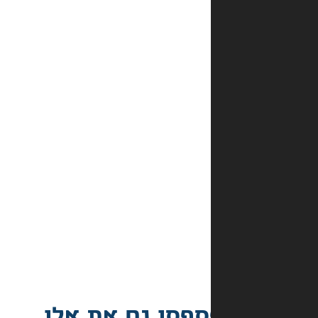
שבחרתי
אכן
במלאי?
מהם
אמצעי
התשלום
באתר?
מה
קורה
אם
הספר
הגיע
פגום?
פסו גם את אלו