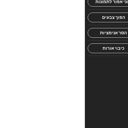
וקיפול
הבגדים,
מכה
בפטיש
בבגדים,
תכשיטי
אשה,
דיני
חליבת
בהמה,
דיבור
חול
בשבת,
מקח
וממכר,
שכר
שבת,
מה
מותר