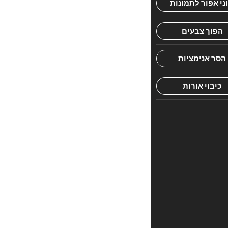
הראשון
לכתוב
סקירה
“חומש
אור
החיים
משולב
דברים”
האימייל
לא
יוצג
באתר.
שדות
החובה
מסומנים
*
הדירוג
שלך
*