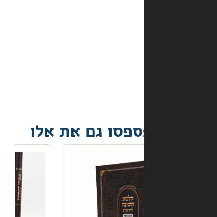
מה
קורה
אם
הספר
הגיע
פגום?
פסו גם את אלו