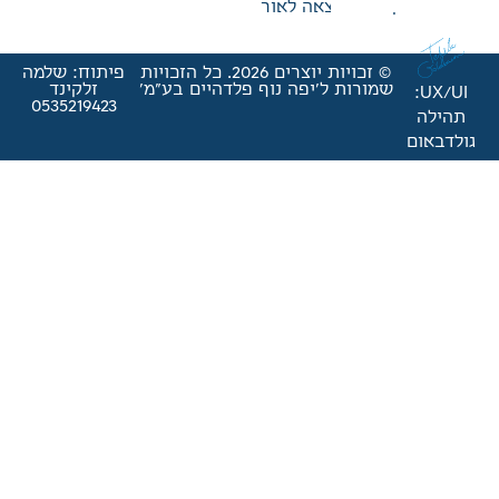
אה לאור
© זכויות יוצרים 2026. כל הזכויות
פיתוח: שלמה
'יפה נוף פלדהיים בע"מ'
זלקינד
0535219423