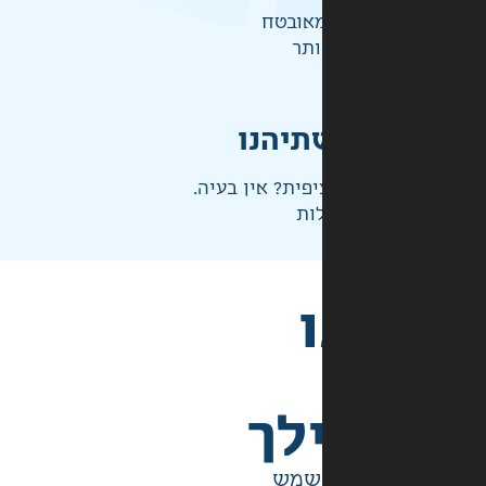
אובטח
ותר
תיהנו
פית? אין בעיה.
ות
לך