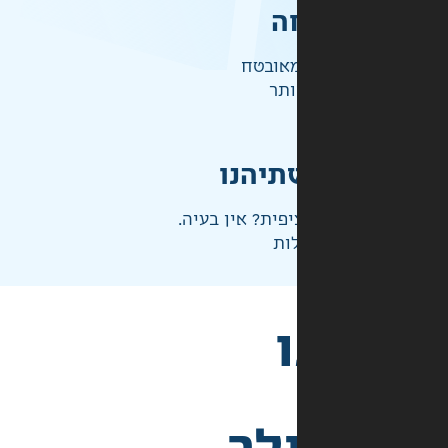
ה
אובטח
ותר
תיהנו
פית? אין בעיה.
ות