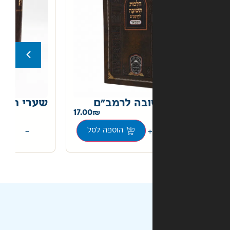
בה לרמב"ם
שערי תשובה
22.00
17.00
+
−
הוספה לסל
הוספה לסל