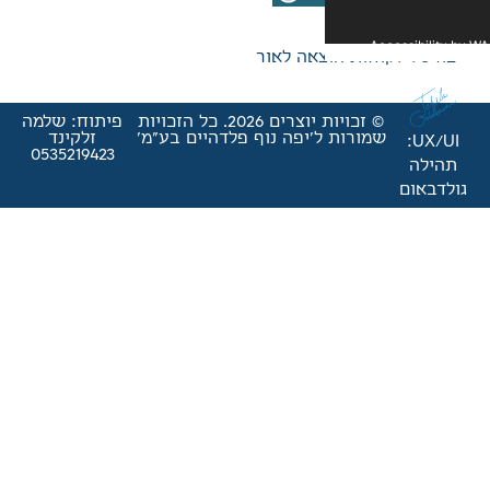
אה לאור
© זכויות יוצרים 2026. כל הזכויות
פיתוח: שלמה
'יפה נוף פלדהיים בע"מ'
זלקינד
0535219423