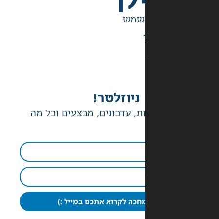
לך
ניוזלטר!
ת, עדכונים, מבצעים וכל מה
חכה לקרוא אתכם במייל :)