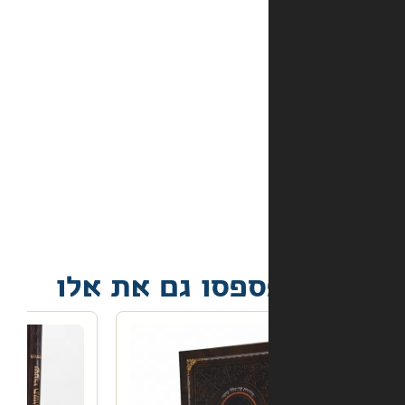
התשלום
באתר?
מה
קורה
אם
הספר
הגיע
פגום?
פסו גם את אלו