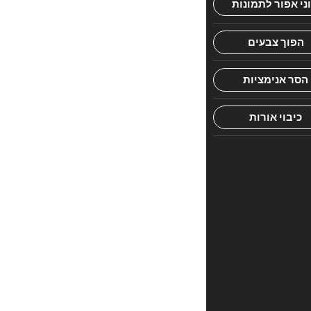
חוות
דעת.
היה
הראשון
לכתוב
סקירה
“נפש
חיה”
האימייל
לא
יוצג
באתר.
שדות
החובה
מסומנים
*
הדירוג