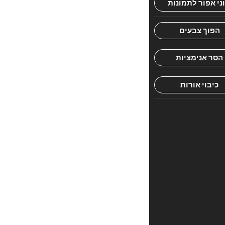
הראשון
לכתוב
סקירה
“שערי
תשובה
עם
אגרת
התשובה
המבואר”
האימייל
לא
יוצג
באתר.
שדות
החובה
מסומנים
*
הדירוג
שלך
*