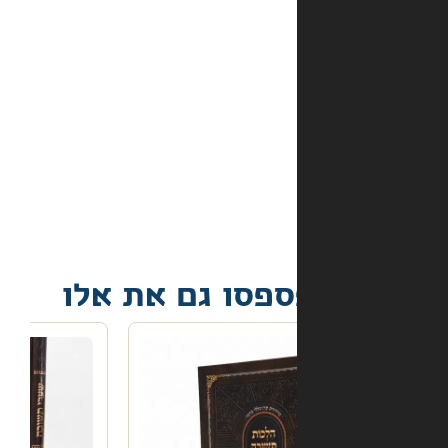
באתר?
מה
קורה
אם
הספר
הגיע
פגום?
פסו גם את אלו