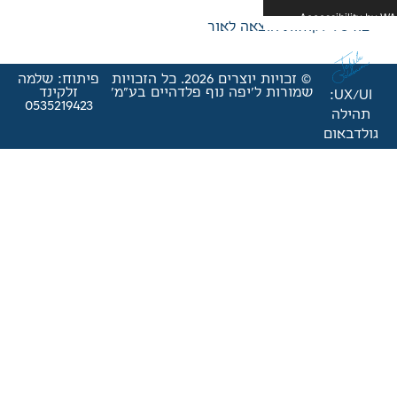
אה לאור
© זכויות יוצרים 2026. כל הזכויות
פיתוח: שלמה
'יפה נוף פלדהיים בע"מ'
זלקינד
0535219423