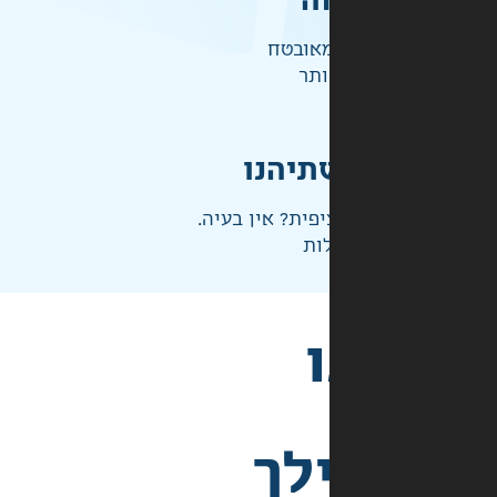
ה
אובטח
ותר
תיהנו
פית? אין בעיה.
ות
לך