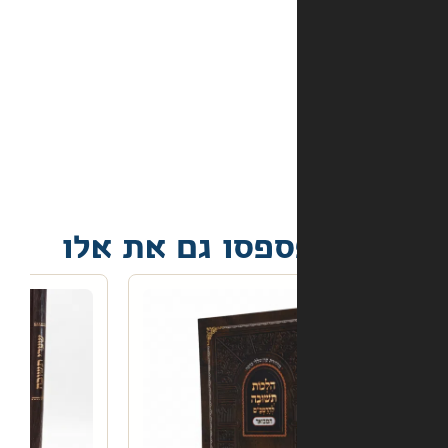
מה
קורה
אם
הספר
הגיע
פגום?
פסו גם את אלו