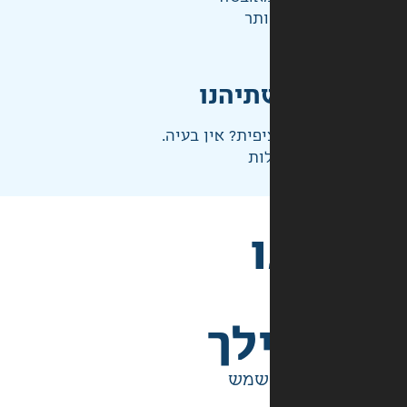
ותר
תיהנו
פית? אין בעיה.
ות
לך