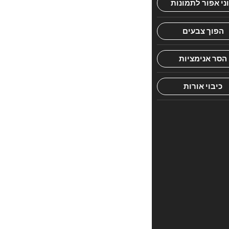
הראשון
לכתוב
סקירה
“משנת
ר'
אהרון
מוסר”
האימייל
לא
יוצג
באתר.
שדות
החובה
מסומנים
*
הדירוג
שלך
*