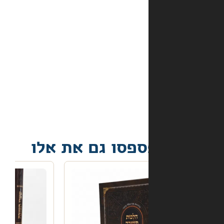
באתר?
מה
קורה
אם
הספר
הגיע
פגום?
פסו גם את אלו