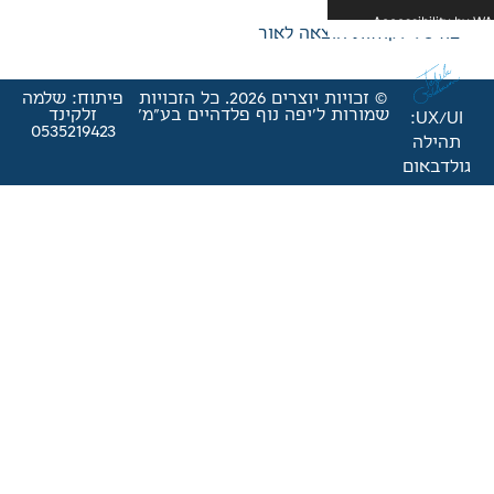
אה לאור
© זכויות יוצרים 2026. כל הזכויות
פיתוח: שלמה
'יפה נוף פלדהיים בע"מ'
זלקינד
0535219423