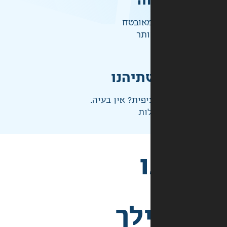
ה
אובטח
ותר
תיהנו
פית? אין בעיה.
ות
לך