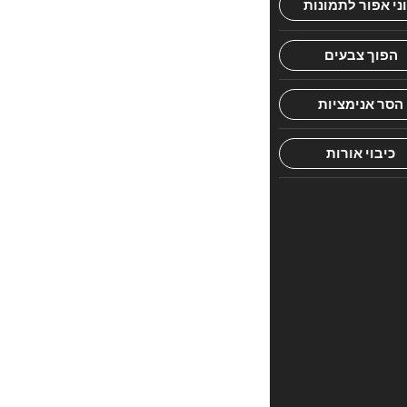
הראשון
לכתוב
סקירה
“צוואת
הריבש
–
דרש
טוב
המפואר”
האימייל
לא
יוצג
באתר.
שדות
החובה
מסומנים
*
הדירוג
שלך
*