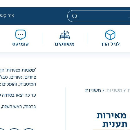
י. מחירים אלה ניתנים במסגרת מדיניות תמחור מוזלת, ואינם נחשבי
מוגבלת וע״פ התקנות.
צור קשר
לגיל הרך
משחקים
קומיקס
'משניות מאירות'
הן 
ציורים, איורים, טב
המיטבית, והופכים 
ת
/
משניות
/ משניות
עד כה יצאו בסדרה ש
ברכות, ראש השנה, ת
מאירות
תענית