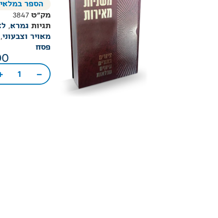
הספר במלאי
מק"ט
3847
תגיות
גמרא
,
לא
מאויר וצבעוני
,
פסח
00
+
−