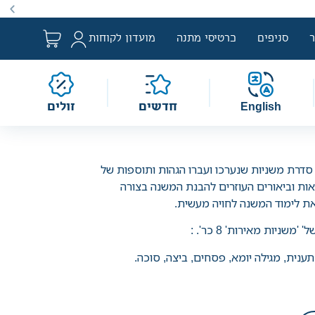
ם למבצע לפי הגדרת החוק. מבצעים מתקיימים מעת לעת לתקופה
סניפים
כרטיסי מתנה
מועדון לקוחות
English
חדשים
זולים
סדרת משניות שנערכו ועברו הגהות ותוספות של
לאות וביאורים העוזרים להבנת המשנה בצורה
את לימוד המשנה לחויה מעשית.
ל'
'משניות מאירות'
8 כר'. :
ענית, מגילה יומא, פסחים, ביצה, סוכה.