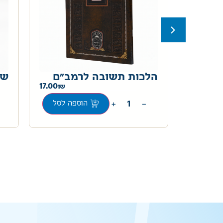
אר
הלכות תשובה לרמב"ם
שע
17.00
57.00
+
−
ה לסל
הוספה לסל