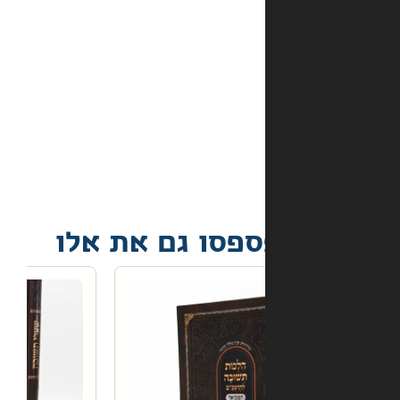
מה
קורה
אם
הספר
הגיע
פגום?
פסו גם את אלו