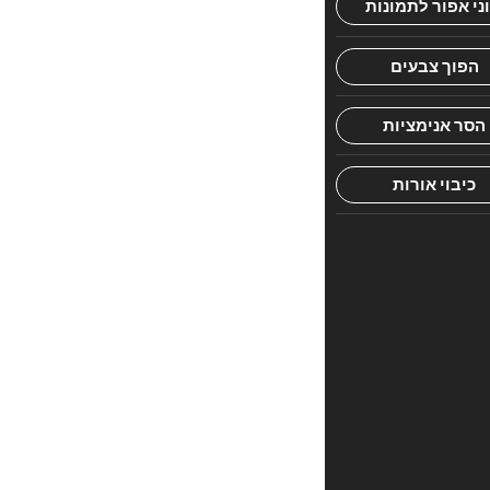
הראשון
לכתוב
סקירה
“קובץ
מפרשים
בבא
מציעא
ב”
האימייל
לא
יוצג
באתר.
שדות
החובה
מסומנים
*
הדירוג
שלך
*