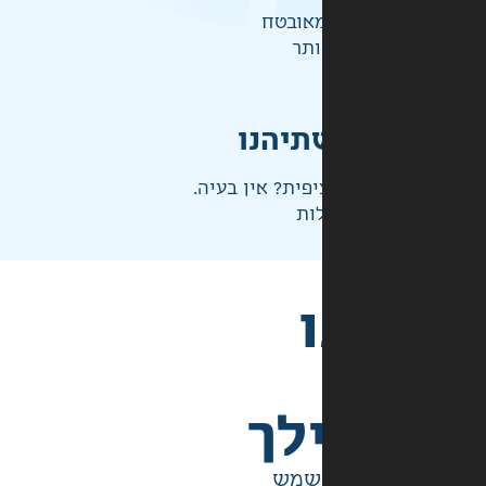
אובטח
ותר
תיהנו
פית? אין בעיה.
ות
לך