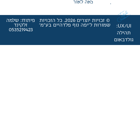
אה לאור
© זכויות יוצרים 2026. כל הזכויות
פיתוח: שלמה
'יפה נוף פלדהיים בע"מ'
זלקינד
0535219423