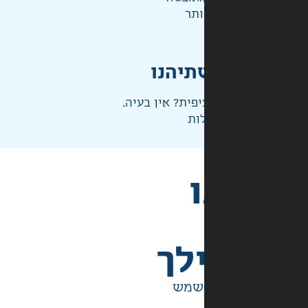
ותר
תיהנו
פית? אין בעיה.
ות
לך