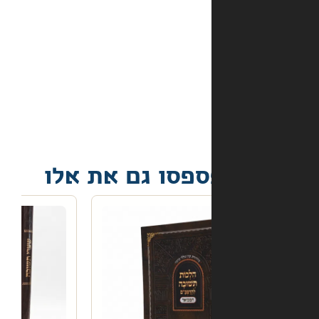
מה
קורה
אם
הספר
הגיע
פגום?
פסו גם את אלו