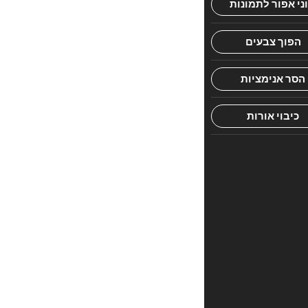
הראשון
לכתוב
סקירה
“קובץ
מפרשים
שבת
ב”
האימייל
לא
יוצג
באתר.
שדות
החובה
מסומנים
*
הדירוג
שלך
*