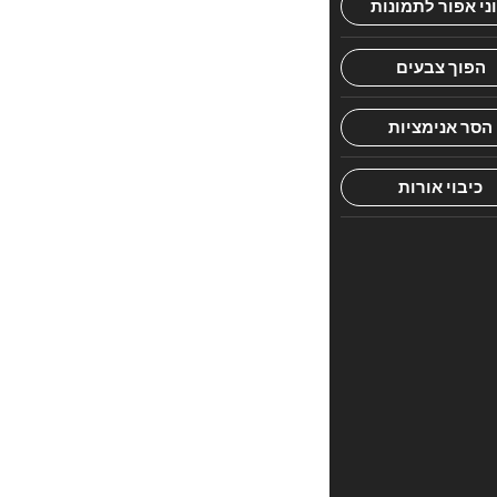
הראשון
לכתוב
סקירה
“שוע
פרידמן
יוד
ב”
האימייל
לא
יוצג
באתר.
שדות
החובה
מסומנים
*
הדירוג
שלך
*