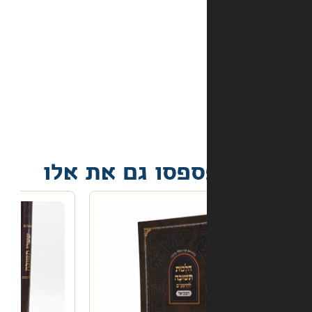
מה
קורה
אם
הספר
הגיע
פגום?
פסו גם את אלו