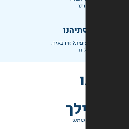
ותר
תיהנו
פית? אין בעיה.
ות
לך