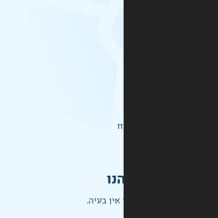
ח
נו
אין בעיה.