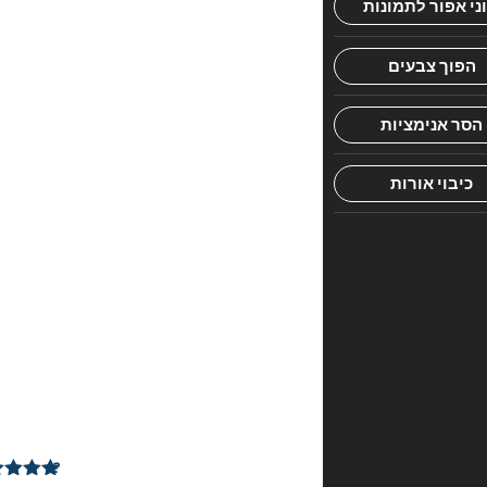
וגישה
קלה
ללומד
1
ביקורת
עבור
גמ'
מכות
עוז
והדר
אדום
מורחב
?