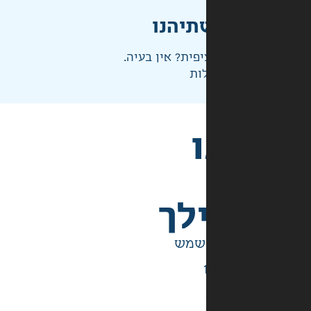
תיהנו
פית? אין בעיה.
ות
לך