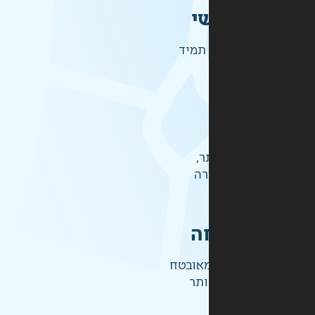
י
תמיד
ר,
רה
ה
אובטח
ותר