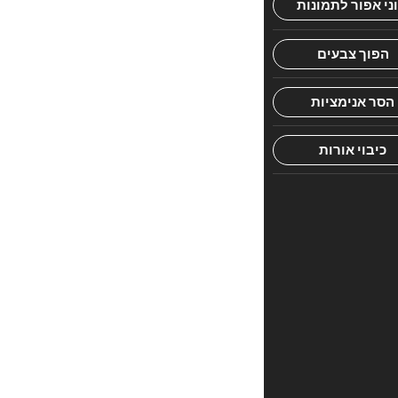
הראשון
לכתוב
סקירה
“פרקים
לתלמידים
לולב
וערבה
קטן
ללא
למינציה”
האימייל
לא
יוצג
באתר.
שדות
החובה
מסומנים
*