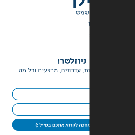
לך
ניוזלטר!
ת, עדכונים, מבצעים וכל מה
חכה לקרוא אתכם במייל :)