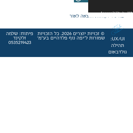
אה לאור
© זכויות יוצרים 2026. כל הזכויות
פיתוח: שלמה
'יפה נוף פלדהיים בע"מ'
זלקינד
0535219423