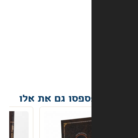
אמצעי
התשלום
באתר?
מה
קורה
אם
הספר
הגיע
פגום?
פסו גם את אלו