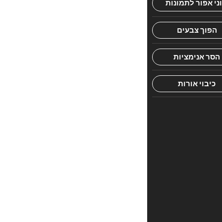
הראשון
לכתוב
סקירה
“רחובות
אדם”
האימייל
לא
יוצג
באתר.
שדות
החובה
מסומנים
*
הדירוג
שלך
*