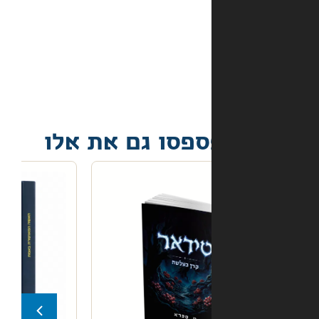
קורה
אם
הספר
הגיע
פגום?
פסו גם את אלו