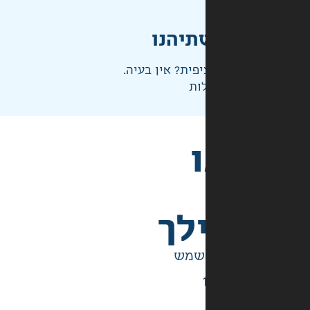
תיהנו
פית? אין בעיה.
ות
לך