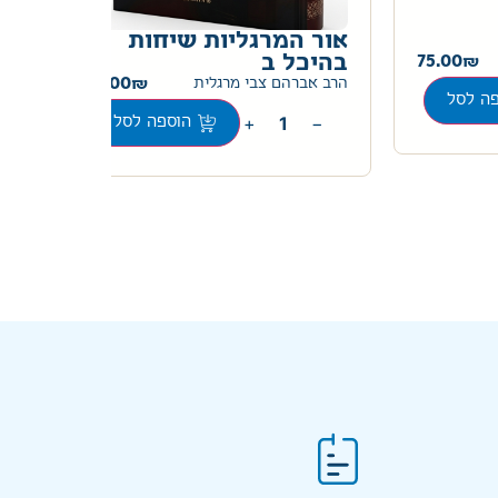
אור המרגליות שיחות
לא
75.00
בהיכל ב
א.ו
20.00
הרב אברהם צבי מרגלית
ה לסל
+
−
הוספה לסל