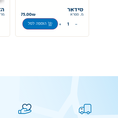
טידאר
הא
75.00
78.00
מ. ספרא
מרי
+
−
ה לסל
הוספה לסל