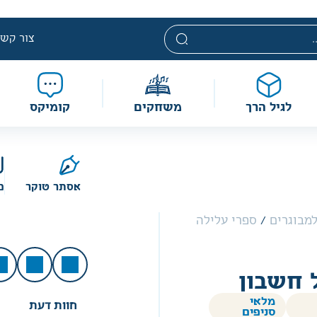
י. מחירים אלה ניתנים במסגרת מדיניות תמחור מוזלת, ואינם נחשבי
מוגבלת וע״פ התקנות.
צור קשר
לגיל הרך
משחקים
קומיקס
אסתר טוקר
כ
מבוגרים
/
ספרי עלילה
 חשבון
מלאי
חוות דעת
סניפים