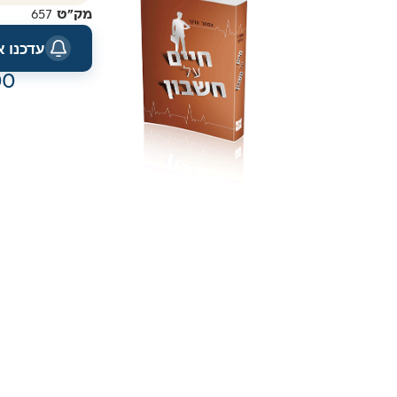
מק"ט
657
עדכנו 
00