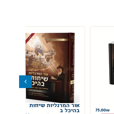
אור המרגליות שיחות
לא
75.00
בהיכל ב
א.ו