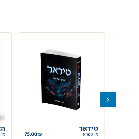
טידאר
הא
75.00
78.00
מ. ספרא
מרי