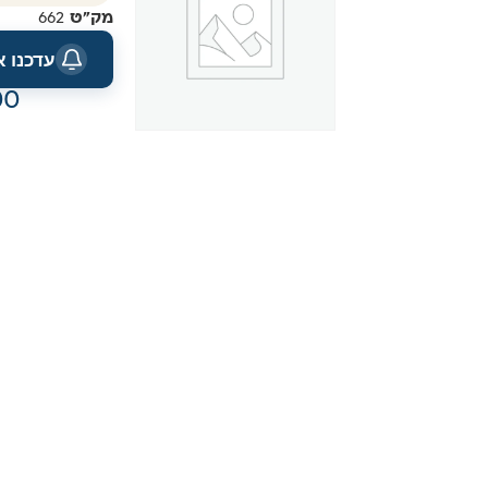
מק"ט
662
עדכנו 
00