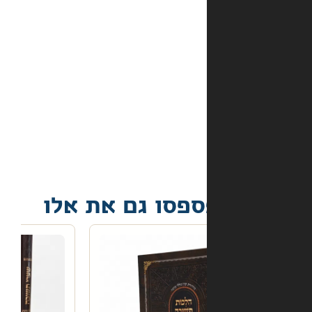
באתר?
מה
קורה
אם
הספר
הגיע
פגום?
פסו גם את אלו