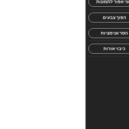
הראשון
לכתוב
סקירה
“סידור
מגנט
דגם
מעטפה
עמ
כספסף”
האימייל
לא
יוצג
באתר.
שדות
החובה
מסומנים
*
הדירוג
שלך
*