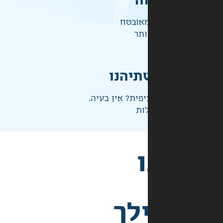
ה
אובטח
ותר
תיהנו
פית? אין בעיה.
ות
לך