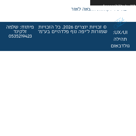
אה לאור
© זכויות יוצרים 2026. כל הזכויות
פיתוח: שלמה
'יפה נוף פלדהיים בע"מ'
זלקינד
0535219423