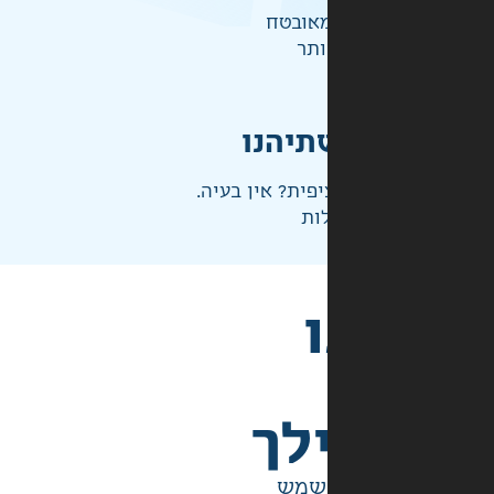
אובטח
ותר
תיהנו
פית? אין בעיה.
ות
לך