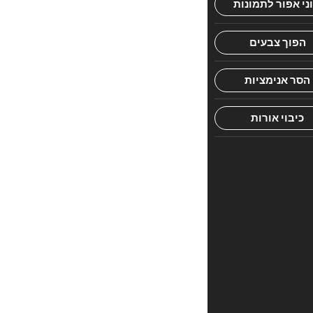
הראשון
לכתוב
סקירה
“סידור
נר
נפתלי
קטן
אשכנז”
האימייל
לא
יוצג
באתר.
שדות
החובה
מסומנים
*
הדירוג
שלך
*