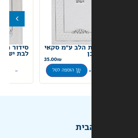
ת הלב ע"מ סקאי
סידור כוונת הלב כיס –
ן
לבת ישראל
30.00
35.00
+
−
הוספה לסל
הוספה לסל
בית