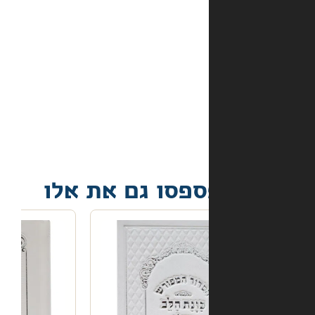
מה
קורה
אם
הספר
הגיע
פגום?
פסו גם את אלו