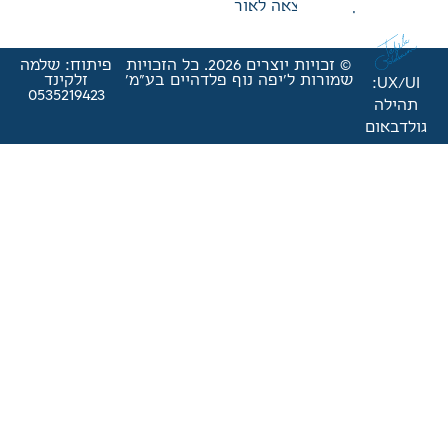
אה לאור
© זכויות יוצרים 2026. כל הזכויות
פיתוח: שלמה
'יפה נוף פלדהיים בע"מ'
זלקינד
0535219423